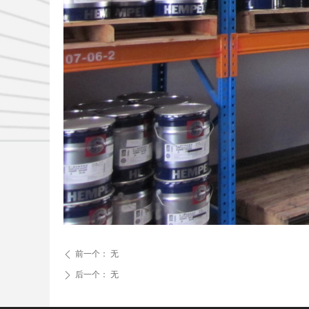
前一个：
无
ꄴ
后一个：
无
ꄲ