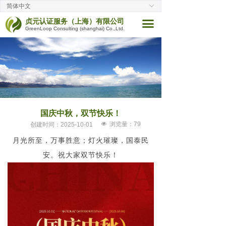
简体中文
ꀅ
首页
贞元认证服务（上海）有限公司
끀
GreenLoop Consulting (shanghai) Co.,Ltd.
公司简介
咨询项目
培训项目
客户案例
国庆中秋，双节快乐！
企业动态
넶
浏览量：
79
创建时间：
2025-10-01
月光所至，万事胜意；灯火璀璨，国泰民
讲师介绍
安。祝大家双节快乐！
联系我们