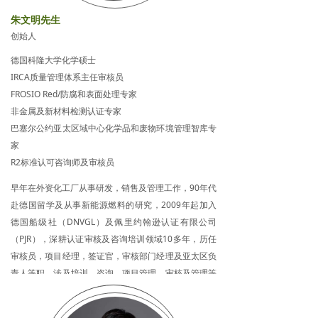
朱文明先生
创始人
德国科隆大学化学硕士
IRCA质量管理体系主任审核员
FROSIO Red/防腐和表面处理专家
非金属及新材料检测认证专家
巴塞尔公约亚太区域中心化学品和废物环境管理智库专
家
R2标准认可咨询师及审核员
早年在外资化工厂从事研发，销售及管理工作，90年代
赴德国留学及从事新能源燃料的研究，2009年起加入
德国船级社（DNVGL）及佩里约翰逊认证有限公司
（PJR），深耕认证审核及咨询培训领域10多年，历任
审核员，项目经理，签证官，审核部门经理及亚太区负
责人等职，涉及培训，咨询，项目管理，审核及管理等
各工作领域。