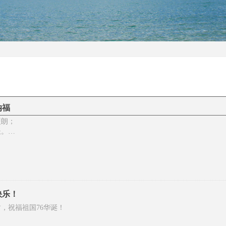
纳福
硬朗；
长。
快乐！
，祝福祖国76华诞！