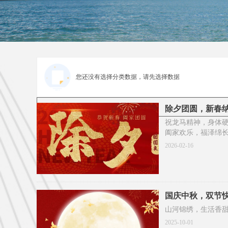
您还没有选择分类数据，请先选择数据
除夕团圆，新春
祝龙马精神，身体
阖家欢乐，福泽绵
给您拜年了！
2026-02-16
国庆中秋，双节
山河锦绣，生活香甜
2025-10-01