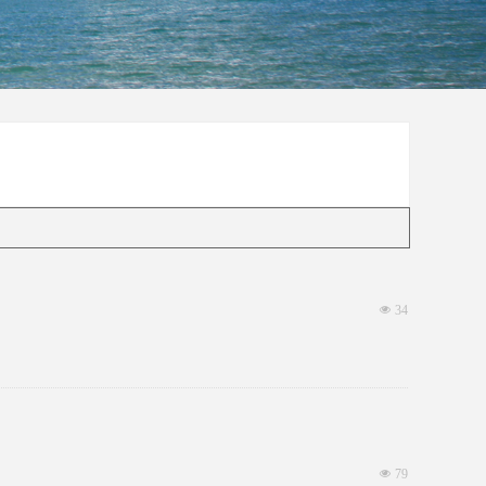
넶
34
넶
79